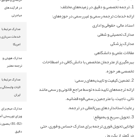
 دیگر ما
در فرآیندهای
ت ترجمه رسمی و غیررسمی در حوزه‌های:
مهاجرتی
 اسناد (ترجمه ناجیت)
 حقوقی و اداری
مدارک مرتبط با
 اکسپرس (ترجمه ناتی)
لی و شغلی
خدمات سربازی برای
کی
امریکا
ی و دانشگاهی
مدارک هویتی و
از مترجمان متخصص با دانش کافی در اصطلاحات
ترجمه معتبر
ا
حوزه.
مدارک مرتبط با
اثبات وابستگی به
‌های تایید‌شده توسط مراجع قانونی و رسمی مانند
ایران
، یا مترجمین رسمی قوه قضائیه.
داردهای بین‌المللی در ترجمه.
مدارک مهم برای
ویزای توریستی آمریکا
(B1/B2) به‌صورت
ویل فوری ترجمه برای مدارک حساس و فوری، حتی
دقیق
یک روز.