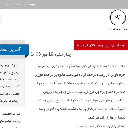
info@shabtaoffice.com
ای مهم دفتر ترجمه
آخرین مطالب
ناد رسمی
چهارشنبه 19 دى 1403
شبتا
با توانایی‌های ویژه خود، تجربه‌ای بی‌نقص و
مدارک مربوط به
ت سفارش
ازدواج و خانواده،
ر زمینه ترجمه ارائه می‌دهد. علاوه بر
ترجمه فوری
مانند سند ازدواج و
در روز ثبت سفارش
،
خدمات تمام آنلاین از صفر تا
شناسنامه فرزندان و
 و
برخورداری از نهایت دانش و تجربه در زبان
همسر، برای اثبات
فارسی
، موارد زیر از دیگر توانایی‌های مهمی هستند
ارتباطات خانوادگی
ترجمه حرفه‌ای باید داشته باشد و دفتر ترجمه
مدارک تخصصی
ا ارائه می‌کند:
رزومه، گواهی‌های
 مهم دفتر ترجمه شبتا:
حرفه‌ای و سوابق کاری