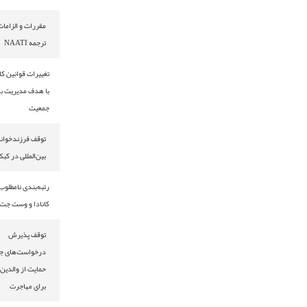
مقررات و الزامات
ترجمه NAATI
تغییرات قوانین کانادا
با هدف مدیریت بهتر
جمعیت
توقف فرزندخواندگی
بین‌المللی در کبک
رتبه‌بندی نامطلوب ایر
کانادا و وست جت
توقف پذیرش
درخواست‌های جدید
حمایت از والدین
برای مهاجرت